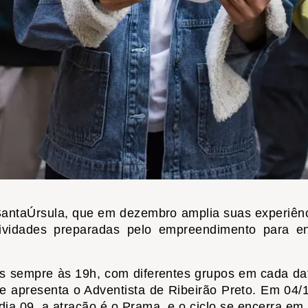
antaÚrsula, que em dezembro amplia suas experiênc
atividades preparadas pelo empreendimento para e
is sempre às 19h, com diferentes grupos em cada dat
apresenta o Adventista de Ribeirão Preto. Em 04/12
o dia 09, a atração é o Prama, e o ciclo se encerra e