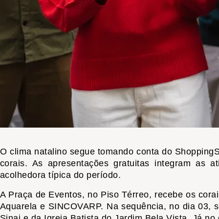
O clima natalino segue tomando conta do ShoppingS
corais. As apresentações gratuitas integram as 
acolhedora típica do período.
A Praça de Eventos, no Piso Térreo, recebe os cora
Aquarela e SINCOVARP. Na sequência, no dia 03, se 
Sinai e da Igreja Batista do Jardim Bela Vista. Já n