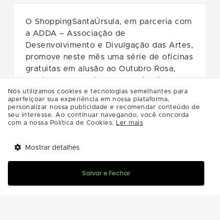
O ShoppingSantaÚrsula, em parceria com
a ADDA – Associação de
Desenvolvimento e Divulgação das Artes,
promove neste mês uma série de oficinas
gratuitas em alusão ao Outubro Rosa,
movimento mundial de conscientização
sobre a prevenção e o diagnóstico
Nós utilizamos cookies e tecnologias semelhantes para
aperfeiçoar sua experiência em nossa plataforma,
precoce do câncer de mama. A proposta
personalizar nossa publicidade e recomendar conteúdo de
é unir arte, cultura e acolhimento
seu interesse. Ao continuar navegando, você concorda
com a nossa Política de Cookies.
Ler mais
feminino em atividades que estimulam a
criatividade e o cuidado com o bem-
Mostrar detalhes
estar.
Tem benefícios 
Abrir
esperando por você!
A programação começa no dia 16 de
Salvar e Fechar
Baixe agora o app Multi
outubro, com duas ações. Às 13h30, será
realizada a Oficina de Pintura Orgânica,
conduzida pela artista Bruna Vieira, que
trabalha com pintura à mão livre inspirada