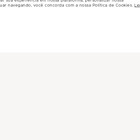
acterística de mudar o jogo. Quem o atende precisa 
ar sua experiência em nossa plataforma, personalizar nossa
uar navegando, você concorda com a nossa Política de Cookies.
Le
ser contemplado com um benefício na competição.
go)