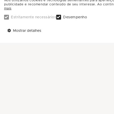
No programa, o toque do Big Fone tem a car
Nós utilizamos cookies e tecnologias semelhantes para aperfeiço
publicidade e recomendar conteúdo de seu interesse. Ao contin
jogador ao paredão, imunizar alguém e até 
mais
Estritamente necessários
Desempenho
Big Fone no ShoppingSantaÚrsula
Mostrar detalhes
Data:
de 21 a 23 de fevereiro (sexta a domin
Horário:
das 13h às 19h
Local:
Entrada Principal (Piso Térreo)
Participação gratuita