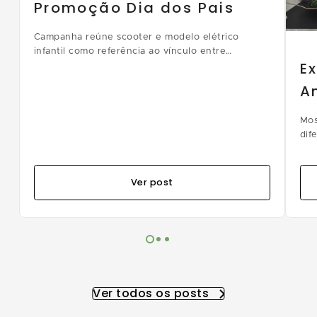
Promoção Dia dos Pais
Campanha reúne scooter e modelo elétrico
infantil como referência ao vínculo entre
E
diferentes gerações; clientes também podem
resgatar chaveiro temático
A
Mos
dif
Ver post
Ver todos os posts