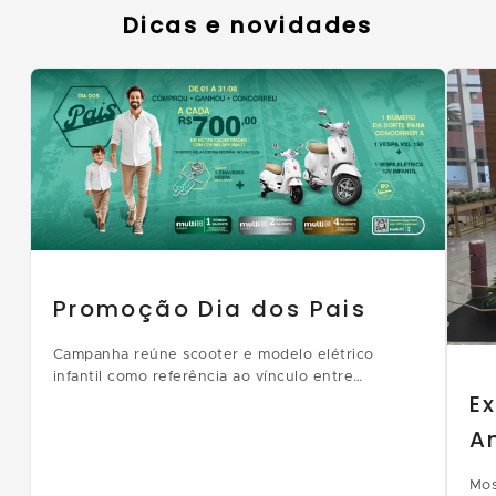
Dicas e novidades
Promoção Dia dos Pais
Campanha reúne scooter e modelo elétrico
infantil como referência ao vínculo entre
E
diferentes gerações; clientes também podem
resgatar chaveiro temático
A
Mos